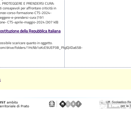
4. PROTEGGERE E PRENDERSI CURA:
 consapevoli per affrontare criticità in
esenze-corso-formazione-CTS-2024-
eggere-e-prendersi-cura (191
ione- CTS-aprile-maggio-2024 (307 kB)
ostituzione della Repubblica Italiana
possibile scaricare quanto in oggetto.
le.com/drive/folders/1HcNb1oKcE9UEP3B_PlqJQiIDa658-
a