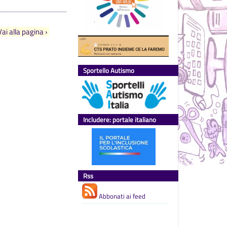
Vai alla pagina ›
Sportello Autismo
Includere: portale italiano
Rss
Abbonati ai feed