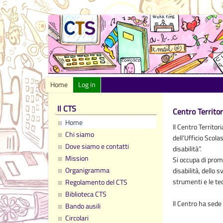
Home
Log in
Il CTS
C
entro
T
erritor
Home
Il Centro Territo
Chi siamo
dell’Ufficio Scol
Dove siamo e contatti
disabilità”.
Mission
Si occupa di prom
Organigramma
disabilità, dello 
strumenti e le tec
Regolamento del CTS
Biblioteca CTS
Il Centro ha sede 
Bando ausili
Circolari