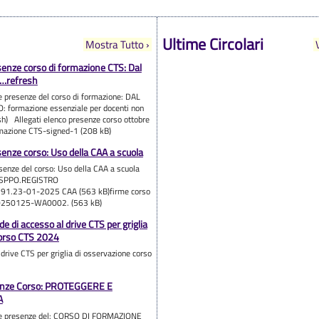
Ultime Circolari
Mostra Tutto ›
enze corso di formazione CTS: Dal
 (…refresh
elle presenze del corso di formazione: DAL
 formazione essenziale per docenti non
esh) Allegati elenco presenze corso ottobre
mazione CTS-signed-1 (208 kB)
enze corso: Uso della CAA a scuola
presenze del corso: Uso della CAA a scuola
USPPO.REGISTRO
91.23-01-2025 CAA (563 kB)firme corso
0250125-WA0002. (563 kB)
e di accesso al drive CTS per griglia
corso CTS 2024
drive CTS per griglia di osservazione corso
nze Corso: PROTEGGERE E
A
delle presenze del: CORSO DI FORMAZIONE