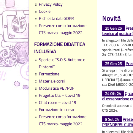
Privacy Policy
Cookie
Novità
Richiesta dati GDPR
Presenze corso formazione
Pres
25 Gen 25
CTS marzo-maggio 2022.
teorico al pratico
In allegato il file d
FORMAZIONE DIDATTICA
TEORICO AL PRATICO:
specializzati (…refr
INCLUSIVA
24-CTS (185 kB)for
Sportello “S.O.S. Autismo e
Pres
25 Gen 25
Dintorni”
Si allega il file di 
Formazione
Allegati m_pi.AOO
UFFICIALE(U).00003
Materiale corsi
caa (246 kB)DOC-2
Modulistica PEI/PDF
Qrcod
24 Ott 24
Progetto Cts – Covid 19
di osservazione 
Chat room – covid 19
Qrcode di accesso al 
Formazione in corso
CTS 2024.
Presenze corso formazione
Prese
8 Set 24
CTS marzo-maggio 2022.
PRENDERSI CUR
In allegato il file 